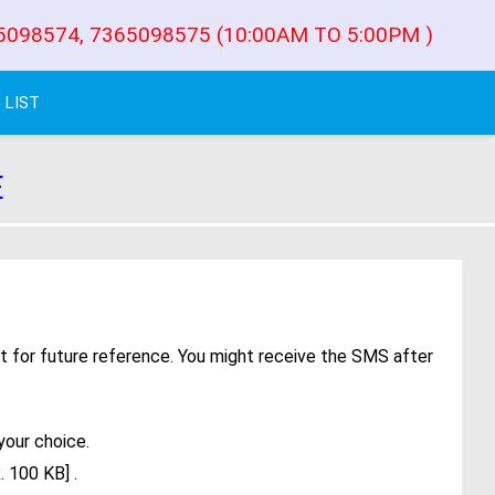
5098574, 7365098575 (10:00AM TO 5:00PM )
 LIST
E
it for future reference. You might receive the SMS after
your choice.
 100 KB] .