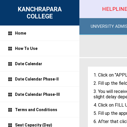
KANCHRAPARA
HELPLINE
COLLEGE
UNIVERSITY ADMI
Home
How To Use
Date Calendar
1. Click on "AP
Date Calendar Phase-II
2. Fill up the f
3. You will rece
Date Calendar Phase-III
slight delay dep
4. Click on FI
Terms and Conditions
5. Fill up the a
6. After that cl
Seat Capacity (Day)