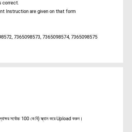
s correct.
nt Instruction are given on that form
65098572, 7365098573, 7365098574, 7365098575
বাক্ষর সর্বোচ্চ 100 কে.বি) স্ক্যান করে Upload করুন।