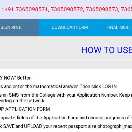
 : +91 7365098571, 7365098572, 7365098573, 736
SSION RULE
DOWNLOAD FORM
FINAL MERIT
HOW TO US
PLY NOW" Button
ields and enter the mathematical answer. Then click LOG IN
ive an SMS from the College with your Application Number. Keep 
ending on the network
LL UP APPLICATION FORM
ppropriate fields of the Application Form and choose programs of 
ick SAVE and UPLOAD your recent passport size photograph [max.